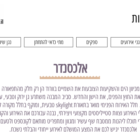
ות
גני אירועים
ספקים
מתי כדאי להתחתן
נגן שיר
אלכסנדר
כיוון הים והשקיעות הצובעות את השמיים בוורוד הן רק חלק מהתפאורה 
ת החוץ והפנים, את הישן והחדש. סביב המבנה משתרע גן ירוק וטבעי, עצ
משולבות, ספסלים, תאורה ופינות חמד. חלל האירוח הפנימי מואר 
 האירוע וצוות סטייליסטים מקצועי ויצירתי, נבנה עבורכם את האירוע ו
י תוכלו ליהנות ממטבח שף עשיר ומגוון ומתפריט מותאם לקונספט ולטעם
אלכסנדר יגיש לכם את המצע המושלם לאירוע ייחודי והבלתי נשכח.