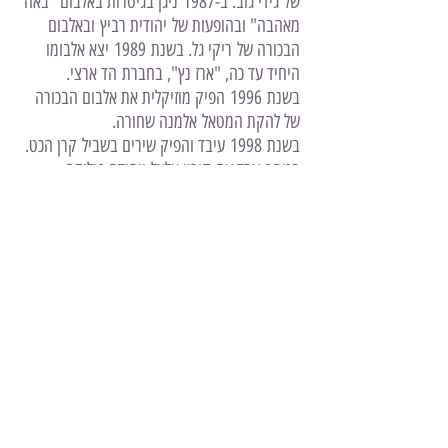
של
גידי גוב
. ב-
1987
ניגן בגיטרות באלבום "
באה
מאהבה
" ובהופעות של
יהודית רביץ
ובאלבום
הבכורה של
ריקי גל
. בשנת
1989
יצא אלבומו
היחיד עד כה, "ארז נץ", בחברת
הד ארצי
.
בשנת
1996
הפיק מוזיקלית את אלבום הבכורה
של להקת המטאל
אלמנה שחורה
.
בשנת
1998
עיבד והפיק שירים בשביל
קרן הכט
.
בנוסף עבד עם
קורין אלאל
ו
יהודה פוליקר
.
בשנת
2004
הנחה את תוכנית הטלוויזיה
"חשמלית" בערוץ
טבע הדברים
, בה לימד בני
נוער לנגן על
גיטרה חשמלית
ואירח גיטריסטים
מפורסמים. עוד באותה שנה ארז הצטרף להרכב
ה
טראנס הפסיכדלי
,
אינפקטד מאשרום
בתור נגן
גיטרה והוא מופיע עם ההרכב עד היום. בין
היצירות המוכרות ביותר שהשתתף בהן ארז
"Becoming Insane" ו-"Sulimann".
בשנת 2014 שיתף פעולה עם האמן "Azax
Syndrom" בטראק "The Beast".
בשנת 2015 שיתף פעולה עם הרכב הטראנס