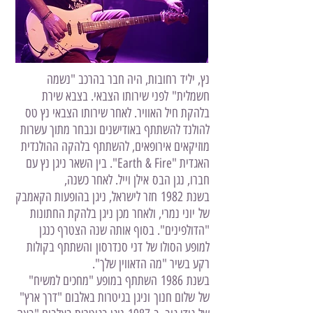
נץ, יליד
רחובות
, היה חבר בהרכב "נשמה
חשמלית" לפני שירותו הצבאי. בצבא שירת
ב
להקת חיל האוויר
. לאחר שירותו הצבאי נץ טס
להולנד להשתתף באודישנים ונבחר מתוך עשרות
מוזיקאים אירופאים, להשתתף בלהקה ההולנדית
האגדית "
Earth & Fire
". בין השאר ניגן נץ עם
חברו, נגן ה
בס
אילן וייל. לאחר כשנה,
בשנת
1982
חזר ל
ישראל
, ניגן בהופעות הקאמבק
של
יוני נמרי
, ולאחר מכן ניגן בלהקת החתונות
"הדולפינים". בסוף אותה שנה הצטרף כנגן
למופע הסולו של
דני סנדרסון
והשתתף בקולות
רקע בשיר "מה הדאווין שלך".
בשנת
1986
השתתף במופע "
מחכים למשיח
"
של
שלום חנוך
וניגן בגיטרות באלבום "
דרך ארץ
"