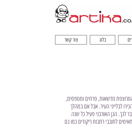
ים
בלוג
צור קשר
ית המרוצפת מדשאות, פרחים ומטפסים,
יא אזור ה-welcome למועדון שלנו, האומן 17, זה שאין צורך להכירו לבלייני העיר. אבל אם במהלך
ר לכך. הגן האורבני פעיל כל שנה
אימים לחובבי רחבות ריקודים כמו גם