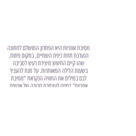
מסיבת אוזניות היא הפתרון המושלם לחתונה
הנערכת תחת כיפת השמיים, במקום פתוח,
שהו קיים החשש מיצירת רעש לסביבה
בשעות הלילה המאוחרות. על מנת להעביר
לכם במילים את החוויה הנקראת "מסיבת
אוזניות" דמיינו לעצמכם חבורה של אנשים
רוקדים עם אוזניות על הראש, נהנים ושרים
את מילות השירים, וכל זאת מבלי שאדם
העומד מן הצד שומע ולו צליל אחד. באופן זה
ניתן להיכנס אל השעות הקטנות של הלילה
בכל מקום שרק תרצו.