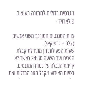
מגנטים גדולים לחתונה בעיצוב
פולארויד -
צוות המגנטים המורכב משני אנשים
(צלם + גרפיקאי).
שעות הפעילות הן מתחילת קבלת
הפנים ועד השעה 24:30 כאשר
לא
קיימת הגבלה על כמות המגנטים.
בסיום האירוע מקבל הזוג הגדלות ואת
כל תמונות האירוע מאוחסנות על גבי
דיסק או ענן.
המגנטים יוצאים על גבי לוח מודרני
ואליהם מצורפת חבילת אקססוריז
לשדרוג התמונות.