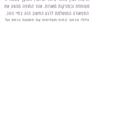
מטופחת ובמזרקות מוארות. אזור החופה מהווה את
התפאורה המושלמת לרגע החשוב הזה בחיי הזוג.
צלילי פכפוך המים משלימים את תחושת הנחת של
כל הנוכחים. כל האנשים הקרובים ללבכם יהיו
סביבכם ברגע המרגש הזה ויוכלו לראות, לשמוע
ולהתרגש ביחד אתכם. לאחר שלב החופה, מגיע
הרגע שלו ציפו כולם – האוכל ומסיבת הריקודים,
ואלו נערכים באולם המעוצב ש במתחם האירועים
אמדו. האולם ממוקם מעל לאזור החופה, ובו
שולחנות נוחים ומעוצבים וגם פינת עישון ואזור צ'יל
אאוט. גולת הכותרת באולם המופלא שלנו היא ללא
ספק הבר הגבוה, שפונה אל המזרקות ואל נופה
הפתוח והמרהיב של העיר הרצליה היפה. האולם
מאוורר ומרווח, ומשאיר שפע של מקום הן לאורחים
היושבים אל השולחנות והן לאלו שרוקדים ברחבת
הריקודים. התאורה הדינמית והחדשנית המותקנת
באזור רחבת הריקודים משתנה בהתאם למקצב,
ויוצרת צורות וצבעים המשתלבים עם העיצוב של