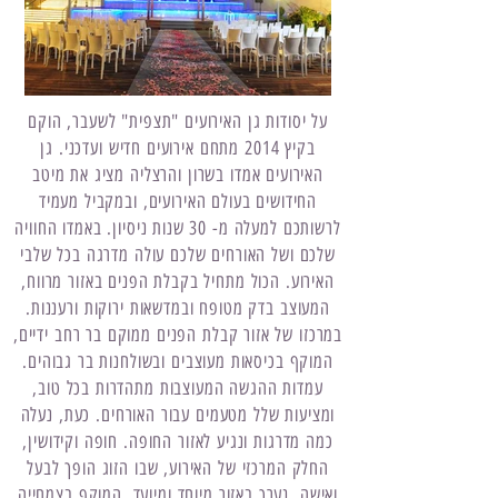
על יסודות גן האירועים "תצפית" לשעבר, הוקם
בקיץ 2014 מתחם אירועים חדיש ועדכני. גן
האירועים אמדו בשרון והרצליה מציג את מיטב
החידושים בעולם האירועים, ובמקביל מעמיד
לרשותכם למעלה מ- 30 שנות ניסיון. באמדו החוויה
שלכם ושל האורחים שלכם עולה מדרגה בכל שלבי
האירוע. הכול מתחיל בקבלת הפנים באזור מרווח,
המעוצב בדק מטופח ובמדשאות ירוקות ורעננות.
במרכזו של אזור קבלת הפנים ממוקם בר רחב ידיים,
המוקף בכיסאות מעוצבים ובשולחנות בר גבוהים.
עמדות ההגשה המעוצבות מתהדרות בכל טוב,
ומציעות שלל מטעמים עבור האורחים. כעת, נעלה
כמה מדרגות ונגיע לאזור החופה. חופה וקידושין,
החלק המרכזי של האירוע, שבו הזוג הופך לבעל
ואישה, נערך באזור מיוחד ומיועד, המוקף בצמחייה